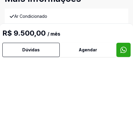
Ar Condicionado
R$ 9.500,00
Área de Serviço
/ mês
Armários Embutidos
Dúvidas
Agendar
Banheiro Social
Churrasqueira
Copa Cozinha
Cozinha Americana
Cozinha Planejada