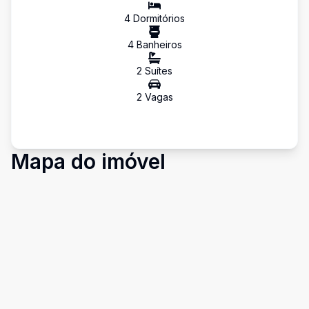
4
Dormitório
s
4
Banheiro
s
2
Suíte
s
2
Vaga
s
Mapa do imóvel