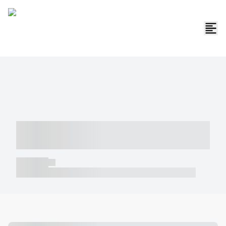
----- ----- -- ------ ---- ---- -- ----- -----
----- --- ------
----- -----
----- ----- -- ------ ---- ---- -- ----- ----- ----- --- ------