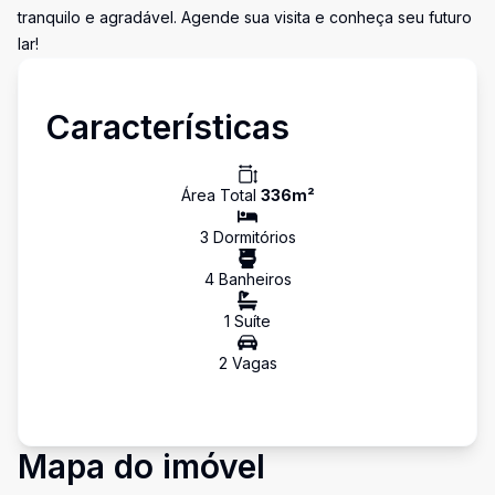
tranquilo e agradável. Agende sua visita e conheça seu futuro
lar!
Características
Área Total
336
m²
3
Dormitório
s
4
Banheiro
s
1
Suíte
2
Vaga
s
Mapa do imóvel