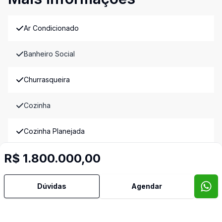
Ar Condicionado
Banheiro Social
Churrasqueira
Cozinha
Cozinha Planejada
R$ 1.800.000,00
Deck
Dormitório com Armários
Dúvidas
Agendar
Lavabo