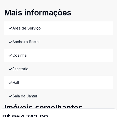
Mais informações
Área de Serviço
Banheiro Social
Cozinha
Escritório
Hall
Sala de Jantar
Imóveis semelhantes
Confira imóveis semelhantes
R$ 954.742,00