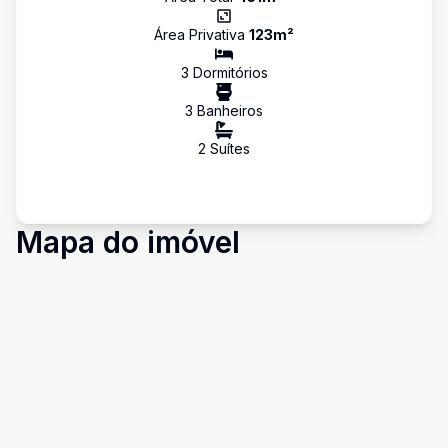
Área Privativa
123
m²
3
Dormitório
s
3
Banheiro
s
2
Suíte
s
Mapa do imóvel