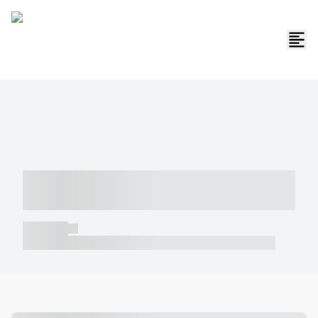
----- ----- -- ------ ---- ---- -- ----- -----
----- --- ------
----- -----
----- ----- -- ------ ---- ---- -- ----- ----- ----- --- ------