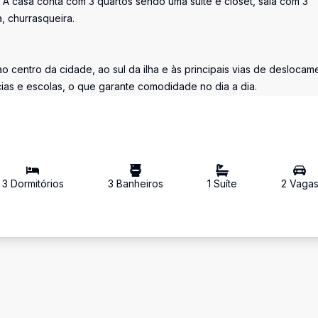
A casa conta com 3 quartos sendo uma suíte e closet, sala com 3
, churrasqueira.
o centro da cidade, ao sul da ilha e às principais vias de deslocam
ias e escolas, o que garante comodidade no dia a dia.
3
Dormitório
s
3
Banheiro
s
1
Suíte
2
Vaga