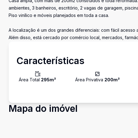
Casa ampla, com mais de 200m2 construídos e toda reformada. 
ambientes, 3 banheiros, escritório, 2 vagas de garagem, piscina
Piso vinílico e móveis planejados em toda a casa.
A localização é um dos grandes diferenciais: com fácil acesso a
Além disso, está cercado por comércio local, mercados, farmác
Características
Área Total
295
m²
Área Privativa
200
m²
Mapa do imóvel