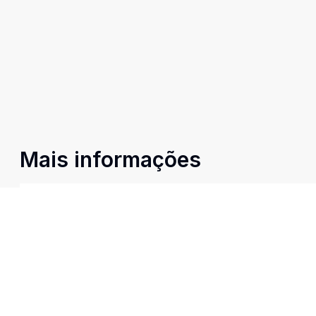
Mais informações
Ar Condicionado
Banheiro Social
Cozinha
Estar Íntimo