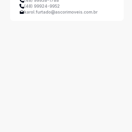
(48) 99938-1788
(48) 99924-9952
karol.furtado@ascorimoveis.com.br