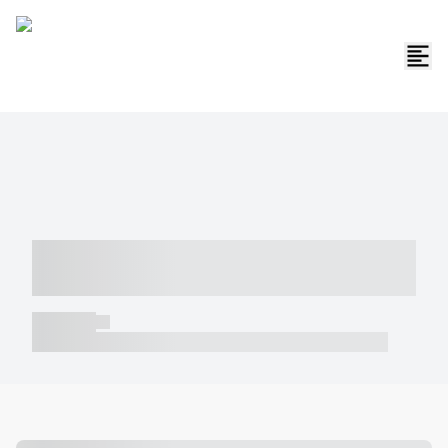
----- ----- -- ------ ---- ---- -- ----- -----
----- --- ------
----- -----
----- ----- -- ------ ---- ---- -- ----- ----- ----- --- ------