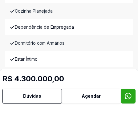
Cozinha Planejada
Dependência de Empregada
Dormitório com Armários
Estar Íntimo
Hidromassagem
R$ 4.300.000,00
Home Theater
Dúvidas
Agendar
Mobiliado
Reformado