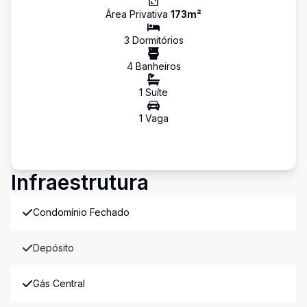
Área Privativa
173
m²
3
Dormitório
s
4
Banheiro
s
1
Suíte
1
Vaga
Infraestrutura
Condomínio Fechado
Depósito
Gás Central