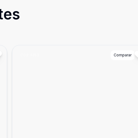
tes
Cód:
4253
Comparar