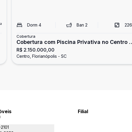
²
Dorm
4
Ban
2
226
Cobertura
Cobertura com Piscina Privativa no Centro 
R$ 2.150.000,00
Florianópolis 4 Quartos 226m² 2 Vagas
Centro, Florianópolis - SC
Próximo Beiramar Shopping
óveis
Filial
J
-2101