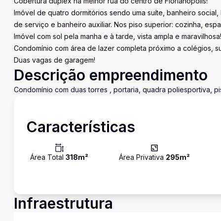
Cobertura duplex na melhor rua do centro de Florianópolis!
Imóvel de quatro dormitórios sendo uma suíte, banheiro social,
de serviço e banheiro auxiliar. Nos piso superior: cozinha, espaç
Imóvel com sol pela manha e à tarde, vista ampla e maravilhosa
Condomínio com área de lazer completa próximo a colégios, su
Duas vagas de garagem!
Descrição empreendimento
Condomínio com duas torres , portaria, quadra poliesportiva, pis
Características
Área Total
318
m²
Área Privativa
295
m²
Infraestrutura