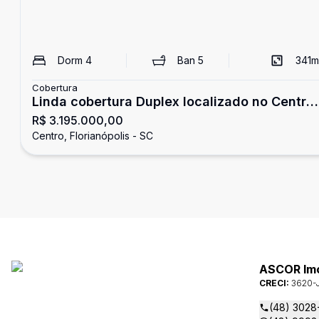
Dorm
4
Ban
5
341
m
Cobertura
Linda cobertura Duplex localizado no Centro
R$ 3.195.000,00
de Florianópolis com 341,43m² privativos, 3
Centro, Florianópolis - SC
vagas de garagem.
ASCOR Im
CRECI:
3620-
(48) 3028