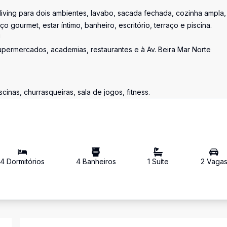
 living para dois ambientes, lavabo, sacada fechada, cozinha ampla,
o gourmet, estar íntimo, banheiro, escritório, terraço e piscina.
!
permercados, academias, restaurantes e à Av. Beira Mar Norte
cinas, churrasqueiras, sala de jogos, fitness.
4
Dormitório
s
4
Banheiro
s
1
Suíte
2
Vaga