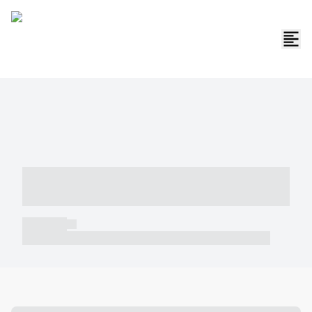
----- ----- -- ------ ---- ---- -- ----- -----
----- --- ------
----- -----
----- ----- -- ------ ---- ---- -- ----- ----- ----- --- ------