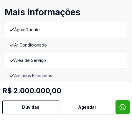
Mais informações
Água Quente
Ar Condicionado
Área de Serviço
Armários Embutidos
R$ 2.000.000,00
Banheiro Social
Churrasqueira
Dúvidas
Agendar
Copa Cozinha