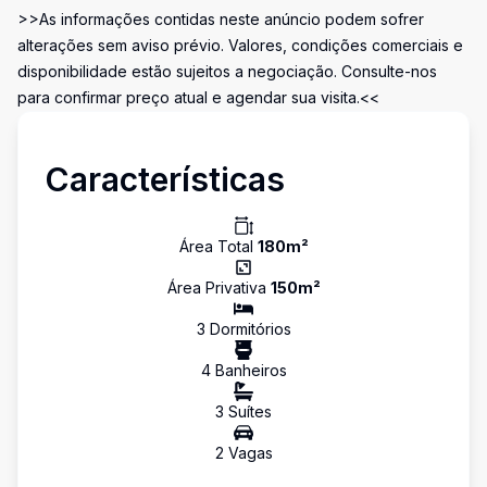
>>As informações contidas neste anúncio podem sofrer
alterações sem aviso prévio. Valores, condições comerciais e
disponibilidade estão sujeitos a negociação. Consulte-nos
para confirmar preço atual e agendar sua visita.<<
Características
Área Total
180
m²
Área Privativa
150
m²
3
Dormitório
s
4
Banheiro
s
3
Suíte
s
2
Vaga
s