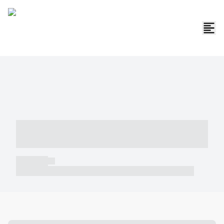
----- ----- -- ------ ---- ---- -- ----- -----
----- --- ------
----- -----
----- ----- -- ------ ---- ---- -- ----- ----- ----- --- ------