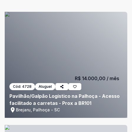
R$ 14.000,00
/ mês
Cód:
4728
Aluguel
Pavilhão/Galpão Logístico na Palhoça - Acesso
facilitado a carretas - Prox a BR101
Brejaru, Palhoça - SC