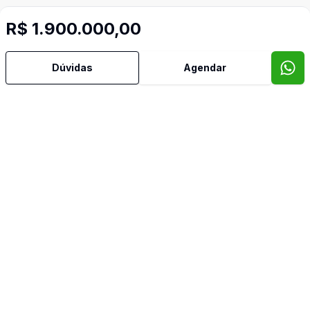
R$ 1.900.000,00
Dúvidas
Agendar
Mais informações
Ar Condicionado
Copa
Mezanino
Vitrine
Video do imóvel