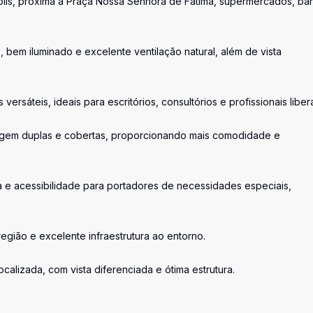
polis, próxima à Praça Nossa Senhora de Fátima, supermercados, ba
 bem iluminado e excelente ventilação natural, além de vista
ersáteis, ideais para escritórios, consultórios e profissionais libera
ragem duplas e cobertas, proporcionando mais comodidade e
a e acessibilidade para portadores de necessidades especiais,
região e excelente infraestrutura ao entorno.
alizada, com vista diferenciada e ótima estrutura.