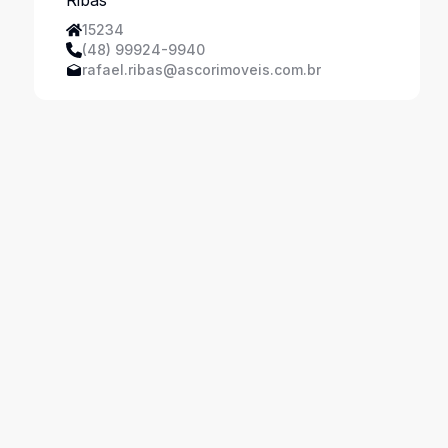
15234
(48) 99924-9940
rafael.ribas@ascorimoveis.com.br