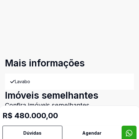
Mais informações
Lavabo
Imóveis semelhantes
Confira imóveis semelhantes
R$ 480.000,00
Dúvidas
Agendar
Cód:
4209
Comparar
Có