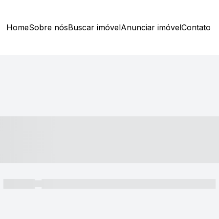
Home
Sobre nós
Buscar imóvel
Anunciar imóvel
Contato
----- ---- ---- -- ----
----- -----
----- ----- -- ------ ---- ---- -- ----- ----- ----- --- ------