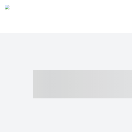
----- ----- -- -
- ------