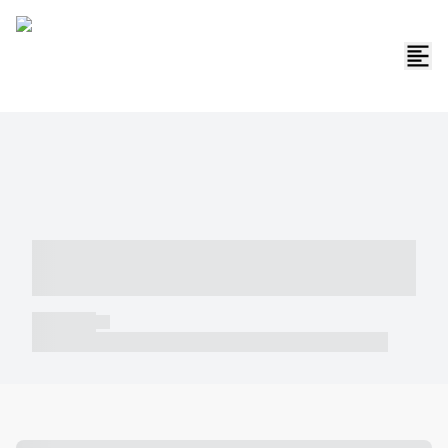
----- ----- -- ------ ---- ---- -- ----- -----
----- --- ------
----- -----
----- ----- -- ------ ---- ---- -- ----- ----- ----- --- ------