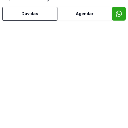
Dúvidas
Agendar
Video do imóvel
Corretor
ASCOR Imóveis
Rafael Ribas
15234
(48) 99924-9940
rafael.ribas@ascorimoveis.com.br