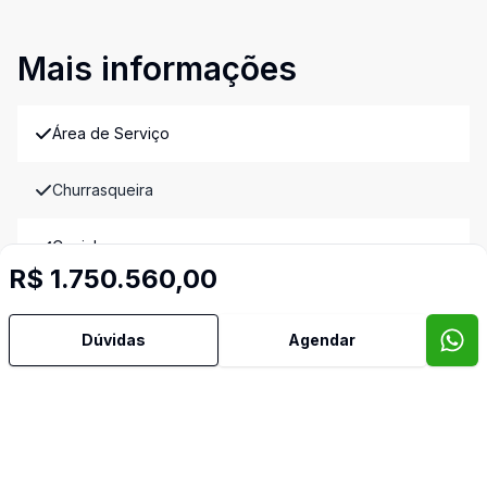
Mais informações
Área de Serviço
Churrasqueira
Cozinha
R$ 1.750.560,00
Piscina
Dúvidas
Agendar
Imóveis semelhantes
Confira imóveis semelhantes