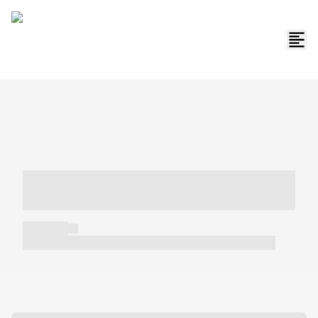
----- ----- -- ------ ---- ---- -- ----- -----
----- --- ------
----- -----
----- ----- -- ------ ---- ---- -- ----- ----- ----- --- ------