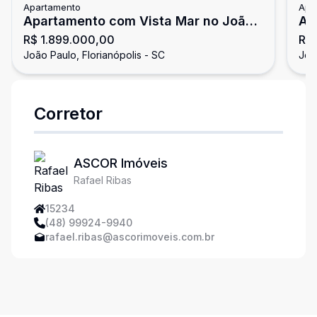
Apartamento
Apa
Apartamento com Vista Mar no João
Ap
R$ 1.899.000,00
R$ 
Paulo 2 Quartos Closet Home Office e
em
João Paulo, Florianópolis - SC
Joã
2 Vagas
Pa
Corretor
ASCOR Imóveis
Rafael Ribas
15234
(48) 99924-9940
rafael.ribas@ascorimoveis.com.br