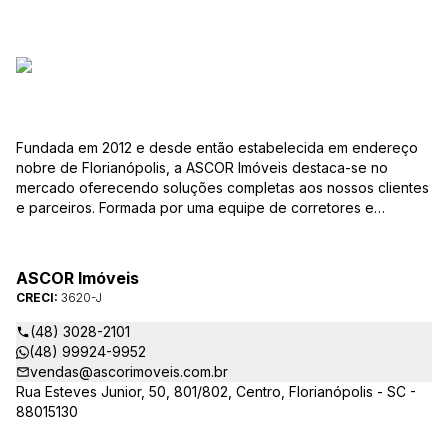
Fundada em 2012 e desde então estabelecida em endereço
nobre de Florianópolis, a ASCOR Imóveis destaca-se no
mercado oferecendo soluções completas aos nossos clientes
e parceiros. Formada por uma equipe de corretores e
colaboradores comprometidos com os desafios e com as
especificidades da profissão e do mercado, nosso trabalho
está baseado numa relação de confiança mútua, inteligência
ASCOR Imóveis
de negócios e busca das melhores oportunidades para quem
CRECI:
3620-J
quer comprar, vender ou alugar um imóvel nessa fascinante
cidade. Durante este tempo de trabalho, aprimoramos a
(48) 3028-2101
qualidade dos nossos serviços, buscando sempre
(48) 99924-9952
proporcionar a melhor experiência e segurança para clientes
vendas@ascorimoveis.com.br
compradores, vendedores, inquilinos e proprietários.
Rua Esteves Junior, 50, 801/802, Centro, Florianópolis - SC -
Sabendo que os pequenos detalhes fazem a diferença, nossa
88015130
cultura de serviço focada no cliente, combinada com
experiência, seriedade e ética, nos levou a ser uma marca