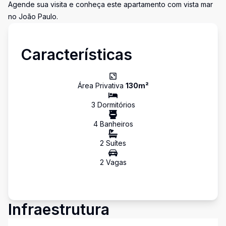
Agende sua visita e conheça este apartamento com vista mar
no João Paulo.
Características
Área Privativa
130
m²
3
Dormitório
s
4
Banheiro
s
2
Suíte
s
2
Vaga
s
Infraestrutura