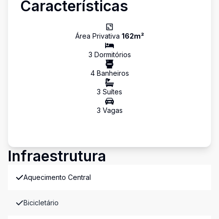
Características
Área Privativa
162
m²
3
Dormitório
s
4
Banheiro
s
3
Suíte
s
3
Vaga
s
Infraestrutura
Aquecimento Central
Bicicletário