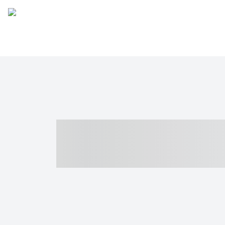
----- ----- -- -
- ------