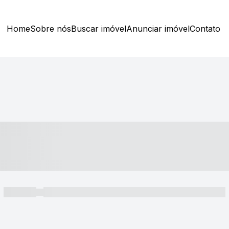
Home
Sobre nós
Buscar imóvel
Anunciar imóvel
Contato
----- ---- ---- -- ----
----- -----
----- ----- -- ------ ---- ---- -- ----- ----- ----- --- ------