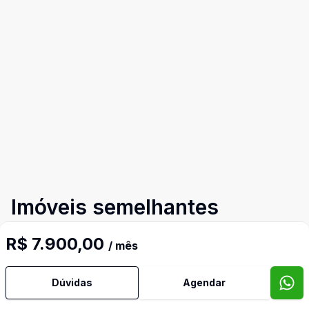
Imóveis semelhantes
Confira imóveis semelhantes
R$ 7.900,00
/ mês
Dúvidas
Agendar
Cód:
4757
Comparar
Có