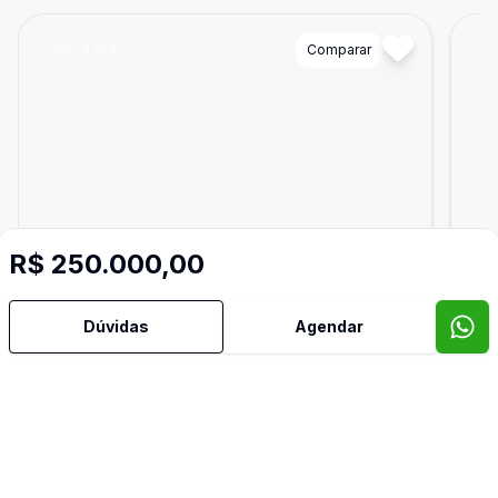
Cód:
4743
Comparar
Có
R$ 250.000,00
Dúvidas
Agendar
Ban
1
38
m²
Sala Comercial
Sal