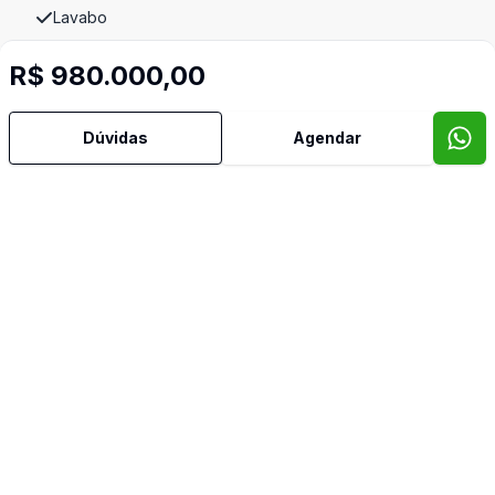
Lavabo
Imóveis semelhantes
R$ 980.000,00
Confira imóveis semelhantes
Dúvidas
Agendar
Cód:
4743
Comparar
Có