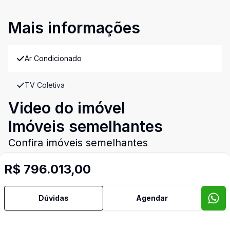
Mais informações
Ar Condicionado
TV Coletiva
Video do imóvel
Imóveis semelhantes
Confira imóveis semelhantes
R$ 796.013,00
Cód:
4743
Comparar
Có
Dúvidas
Agendar