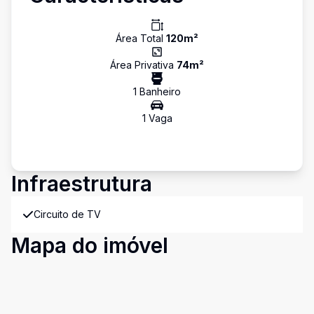
Área Total
120
m²
Área Privativa
74
m²
1
Banheiro
1
Vaga
Infraestrutura
Circuito de TV
Mapa do imóvel