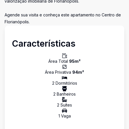
valorização imobiliária de Florianópolis.
Agende sua visita e conheça este apartamento no Centro de
Florianópolis.
Características
Área Total
95
m²
Área Privativa
94
m²
2
Dormitório
s
2
Banheiro
s
2
Suíte
s
1
Vaga