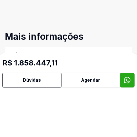
Mais informações
Água Quente
R$ 1.858.447,11
Banheiro Social
Dúvidas
Agendar
Cozinha
Lavabo
Hall
Imóveis semelhantes